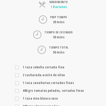
RENDIMIENTO
Raciones
1 Raciones
PREP TIEMPO
20 mins
TIEMPO DE COCINADO
30 mins
TIEMPO TOTAL
50 mins
1
taza
cebolla cortada fina
2
cucharada
aceite de oliva
1
taza
zanahorias cortadas finas
400
grs
tomates pelados, cortados finos
1
taza
vino blanco seco