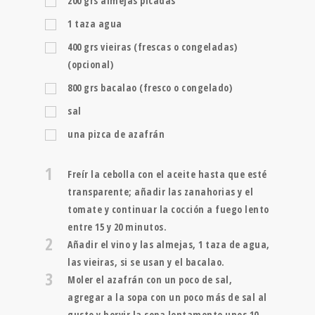
200
grs
almejas picadas
1
taza
agua
400
grs
vieiras (frescas o congeladas)
(opcional)
800
grs
bacalao (fresco o congelado)
sal
una pizca de azafrán
1
Freír la cebolla con el aceite hasta que esté
transparente; añadir las zanahorias y el
tomate y continuar la cocción a fuego lento
entre 15 y 20 minutos.
2
Añadir el vino y las almejas, 1 taza de agua,
las vieiras, si se usan y el bacalao.
3
Moler el azafrán con un poco de sal,
agregar a la sopa con un poco más de sal al
gusto y hervir la sopa lentamente unos 10