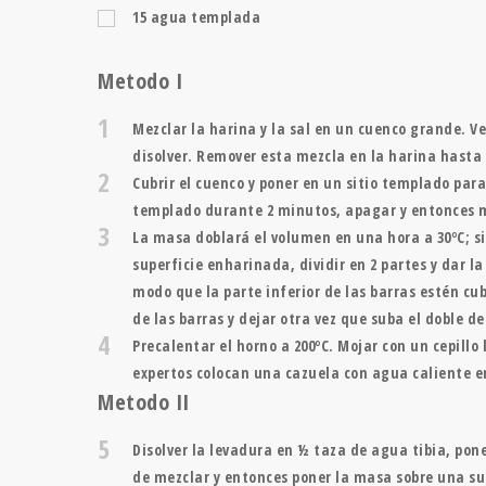
15
agua templada
Metodo I
1
Mezclar la harina y la sal en un cuenco grande. V
disolver. Remover esta mezcla en la harina hasta
2
Cubrir el cuenco y poner en un sitio templado par
templado durante 2 minutos, apagar y entonces m
3
La masa doblará el volumen en una hora a 30ºC; s
superficie enharinada, dividir en 2 partes y dar l
modo que la parte inferior de las barras estén cu
de las barras y dejar otra vez que suba el doble d
4
Precalentar el horno a 200ºC. Mojar con un cepillo
expertos colocan una cazuela con agua caliente en
Metodo II
5
Disolver la levadura en ½ taza de agua tibia, pon
de mezclar y entonces poner la masa sobre una su