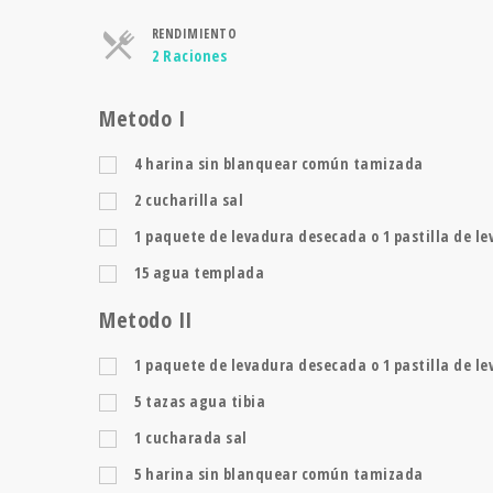
RENDIMIENTO
Raciones
2 Raciones
Metodo I
4
harina sin blanquear común tamizada
2
cucharilla
sal
1
paquete de levadura desecada o 1 pastilla de l
15
agua templada
Metodo II
1
paquete de levadura desecada o 1 pastilla de l
5
tazas
agua tibia
1
cucharada
sal
5
harina sin blanquear común tamizada