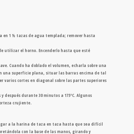
esca en 1 ½ tazas de agua templada; remover hasta
e utilizar el horno. Encenderlo hasta que esté
uave. Cuando ha doblado el volumen, echarla sobre una
n una superficie plana, situar las barras encima de tal
r varios cortes en diagonal sobre las partes superiores
os y después durante 30 minutos a 175ºC. Algunos
orteza crujiente.
gar a la harina de taza en taza hasta que sea difícil
retándola con la base de las manos, girando y