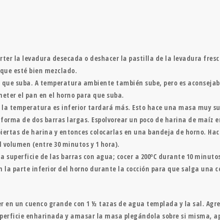
erter la levadura desecada o deshacer la pastilla de la levadura fr
 que esté bien mezclado.
a que suba. A temperatura ambiente también sube, pero es aconsejabl
eter el pan en el horno para que suba.
i la temperatura es inferior tardará más. Esto hace una masa muy s
a forma de dos barras largas. Espolvorear un poco de harina de maíz e
biertas de harina y entonces colocarlas en una bandeja de horno. Hace
el volumen (entre 30 minutos y 1 hora).
 la superficie de las barras con agua; cocer a 200ºC durante 10 minut
 la parte inferior del horno durante la cocción para que salga una c
er en un cuenco grande con 1 ½ tazas de agua templada y la sal. Agre
perficie enharinada y amasar la masa plegándola sobre si misma, ap