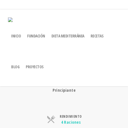
HINOJO ESTOFADO
INICIO
FUNDACIÓN
DIETA MEDITERRÁNEA
RECETAS
BLOG
PROYECTOS
DIFICULTAD
Principiante
RENDIMIENTO
Raciones
4 Raciones