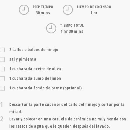
PREP TIEMPO
TIEMPO DE COCINADO
30 mins
1 hr
TIEMPO TOTAL
1 hr 30 mins
2
tallos o bulbos de hinojo
sal y pimienta
1
cucharada
aceite de oliva
1
cucharada
zumo de limón
1
cucharada
fondo de carne (opcional)
1
Descartar la parte superior del tallo del hinojo y cortar por la
mitad.
2
Lavar y colocar en una cazuela de cerámica no muy honda con
los restos de agua que le queden después del lavado.