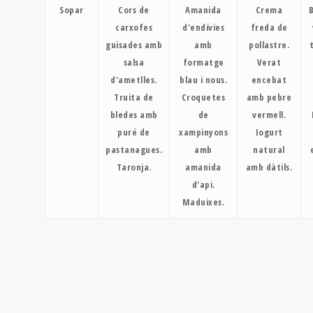
Sopar
Cors de
Amanida
Crema
carxofes
d'endívies
freda de
guisades amb
amb
pollastre.
salsa
formatge
Verat
d'ametlles.
blau i nous.
encebat
Truita de
Croquetes
amb pebre
bledes amb
de
vermell.
puré de
xampinyons
Iogurt
pastanagues.
amb
natural
Taronja.
amanida
amb dàtils.
d'api.
Maduixes.