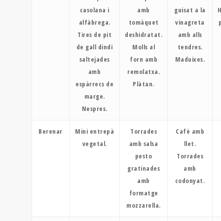
casolana i
amb
guisat a la
alfàbrega.
tomàquet
vinagreta
Tires de pit
deshidratat.
amb alls
de gall dindi
Molls al
tendres.
saltejades
forn amb
Maduixes.
amb
remolatxa.
espàrrecs de
Plàtan.
marge.
Nespres.
Berenar
Mini entrepà
Torrades
Cafè amb
vegetal.
amb salsa
llet.
pesto
Torrades
gratinades
amb
amb
codonyat.
formatge
mozzarella.