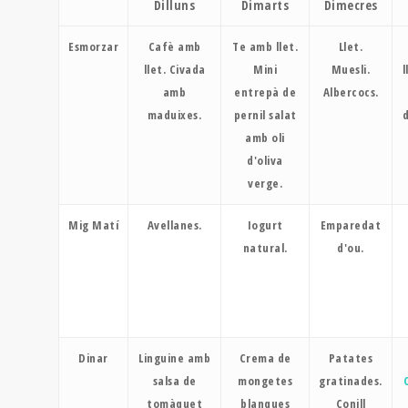
Dilluns
Dimarts
Dimecres
Esmorzar
Cafè amb
Te amb llet.
Llet.
llet. Civada
Mini
Muesli.
l
amb
entrepà de
Albercocs.
maduixes.
pernil salat
d
amb oli
d'oliva
verge.
Mig Matí
Avellanes.
Iogurt
Emparedat
natural.
d'ou.
Dinar
Linguine amb
Crema de
Patates
salsa de
mongetes
gratinades.
tomàquet
blanques
Conill