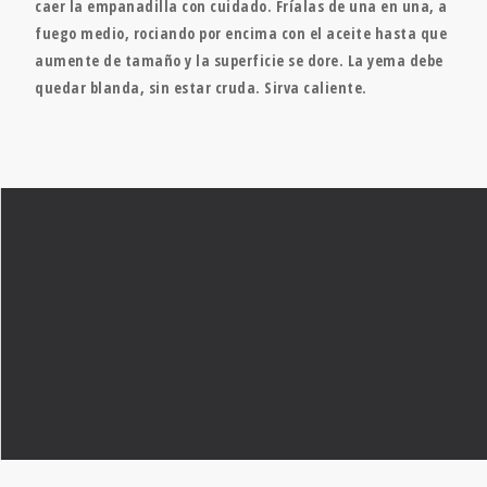
caer la empanadilla con cuidado. Fríalas de una en una, a
fuego medio, rociando por encima con el aceite hasta que
aumente de tamaño y la superficie se dore. La yema debe
quedar blanda, sin estar cruda. Sirva caliente.
FUNDACIÓN DIETA MEDITERRÁNEA
JOHANN SEBASTIAN BACH, 28
TEL: 934 143 158
INFO@FUNDACIONDIETAMEDITERRANEA.ORG
INICIO
FUNDACIÓN