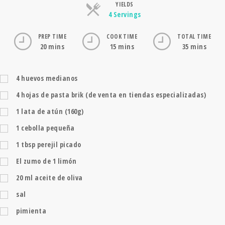
YIELDS
Servings
4 Servings
PREP TIME
COOK TIME
TOTAL TIME
20 mins
15 mins
35 mins
4
huevos medianos
4
hojas de pasta brik (de venta en tiendas especializadas)
1
lata de atún (160g)
1
cebolla pequeña
1
tbsp
perejil picado
El zumo de 1 limón
20
ml
aceite de oliva
sal
pimienta