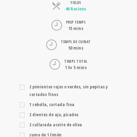
YIELDS
Servings
46 Racions
PREP TEMPS
15 mins
TEMPS DE CUINAT
50 mins
TEMPS TOTAL
1 hr 5 mins
2
pimientos rojos o verdes, sin pepitas y
cortados finos
1
cebolla, cortada fina
2
dientes de ajo, picados
2
cullarada
aceite de oliva
zumo de 1 limón