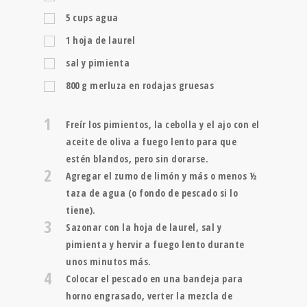
5
cups
agua
1
hoja de laurel
sal y pimienta
800
g
merluza en rodajas gruesas
1
Freír los pimientos, la cebolla y el ajo con el
aceite de oliva a fuego lento para que
estén blandos, pero sin dorarse.
2
Agregar el zumo de limón y más o menos ½
taza de agua (o fondo de pescado si lo
tiene).
3
Sazonar con la hoja de laurel, sal y
pimienta y hervir a fuego lento durante
unos minutos más.
4
Colocar el pescado en una bandeja para
horno engrasado, verter la mezcla de